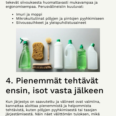
tekevät siivouksesta huomattavasti mukavampaa ja
ergonomisempaa. Perusvälineisiin kuuluvat:
Imuri ja moppi
Mikrokuituliinat pölyjen ja pintojen pyyhkimiseen
Siivoussuihkeet ja yleispuhdistusaineet
4. Pienemmät tehtävät
ensin, isot vasta jälkeen
Kun järjestys on saavutettu ja välineet ovat valmiina,
kannattaa aloittaa pienemmistä ja helpommista
tehtävistä, kuten pölyjen pyyhkimisestä tai tasojen
järjestämisestä. Näin näet välittömän tuloksen, mikä