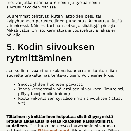
motivoi jatkamaan suurempien ja työläämpien
siivousurakoiden parissa.
Suuremmat tehtävät, kuten lattioiden pesu tai
kylpyhuoneen perusteellinen puhdistus, kannattaa jättää
viimeiseksi. Näin et turhaan sotke jo siistittyjä pintoja.
Mikäli talosi on iso, kannattaa siivoustehtäviä jakaa eri
päiville.
5. Kodin siivouksen
rytmittäminen
Jos kodin siivoaminen kokonaisuudessaan tuntuu liian
suurelta urakalta, jaa tehtävät osiin. Voit esimerkiksi:
Siivota yhden huoneen päivässä
Tehdä kevyemmän päivittäisen siivouksen (imurointi,
pölyt, tasojen siistiminen)
Koota viikoittaisen syvällisemmän siivouksen (lattiat,
wc)
Tällainen rytmittäminen helpottaa siistinä pysymistä
pitkällä aikavälillä ja estää kaaoksen kasaantumista
uudelleen.
Ota huomioon myös harvemmin siivottavat
kohteet, kuten
jääkaappi
,
uuni
, ikkunat ja sauna. Oikea