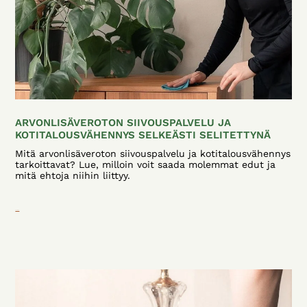
ARVONLISÄVEROTON SIIVOUSPALVELU JA
KOTITALOUSVÄHENNYS SELKEÄSTI SELITETTYNÄ
Mitä arvonlisäveroton siivouspalvelu ja kotitalousvähennys
tarkoittavat? Lue, milloin voit saada molemmat edut ja
mitä ehtoja niihin liittyy.
Lue lisää