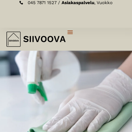
045 7871 1527 /
Asiakaspalvelu
, Vuokko