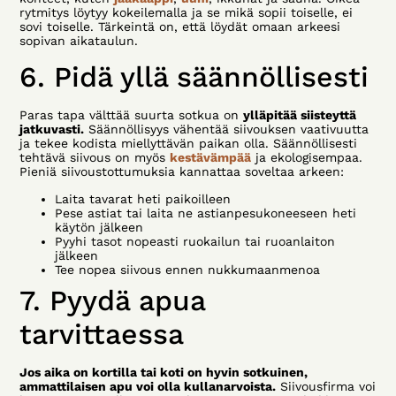
rytmitys löytyy kokeilemalla ja se mikä sopii toiselle, ei
sovi toiselle. Tärkeintä on, että löydät omaan arkeesi
sopivan aikataulun.
6. Pidä yllä säännöllisesti
Paras tapa välttää suurta sotkua on
ylläpitää siisteyttä
jatkuvasti.
Säännöllisyys vähentää siivouksen vaativuutta
ja tekee kodista miellyttävän paikan olla. Säännöllisesti
tehtävä siivous on myös
kestävämpää
ja ekologisempaa.
Pieniä siivoustottumuksia kannattaa soveltaa arkeen:
Laita tavarat heti paikoilleen
Pese astiat tai laita ne astianpesukoneeseen heti
käytön jälkeen
Pyyhi tasot nopeasti ruokailun tai ruoanlaiton
jälkeen
Tee nopea siivous ennen nukkumaanmenoa
7. Pyydä apua
tarvittaessa
Jos aika on kortilla tai koti on hyvin sotkuinen,
ammattilaisen apu voi olla kullanarvoista.
Siivousfirma voi