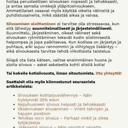
hoitaa perusteellisen siivouksen nopeasti ja tehokkaasti,
ja antaa samalla vinkkejä ylläpitosiivoukseen.
Ammattilaiset osaavat myös käyttää oikeita välineitä ja
puhdistusaineita, mikä säästää aikaa ja vaivaa.
Siivoamisen aloittaminen
ei tarvitse olla stressaavaa, kun
sitä lähestyy
suunnitelmallisesti ja järjestelmällisesti.
Suunnittelu, järjestäminen, oikeat välineet sekä
siivouksen rytmittäminen tekevät kodin siistimisestä
helpompaa ja jopa palkitsevaa. Kun kodissa on järjestys ja
puhtaus, arki sujuu rennommin ja viihtyisyys lisääntyy –
eikä siivouksesta tarvitse tehdä viikottaista taistelua.
Siispä ota lista käteen, valitse ensimmäinen huone ja
aloita siivous – askel askeleelta kohti siistiä kotia!
Tai kokeile kotisiivousta, ilman sitoutumista.
Ota yhteyttä!
Saattaisit olla myös kiinnostunut seuraavista
artikkeleista:
Siivouksen kotitalousvähennys – Näin
hyödynnät 35% edun
Kylpyhuoneen siivous helposti ja tehokkaasti
Oksennuksen siivoaminen – Vinkit tahrojen ja
hajujen poistoon
Tehokas wc:n siivous – Parhaat vinkit ja oikea
työjärjestys
Jääkaapin siivous – Näin onnistut vaivatta