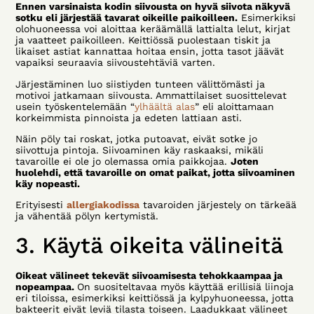
Ennen varsinaista kodin siivousta on hyvä siivota näkyvä
sotku eli järjestää tavarat oikeille paikoilleen.
Esimerkiksi
olohuoneessa voi aloittaa keräämällä lattialta lelut, kirjat
ja vaatteet paikoilleen. Keittiössä puolestaan tiskit ja
likaiset astiat kannattaa hoitaa ensin, jotta tasot jäävät
vapaiksi seuraavia siivoustehtäviä varten.
Järjestäminen luo siistiyden tunteen välittömästi ja
motivoi jatkamaan siivousta. Ammattilaiset suosittelevat
usein työskentelemään “
ylhäältä alas
” eli aloittamaan
korkeimmista pinnoista ja edeten lattiaan asti.
Näin pöly tai roskat, jotka putoavat, eivät sotke jo
siivottuja pintoja. Siivoaminen käy raskaaksi, mikäli
tavaroille ei ole jo olemassa omia paikkojaa.
Joten
huolehdi, että tavaroille on omat paikat, jotta siivoaminen
käy nopeasti.
Erityisesti
allergiakodissa
tavaroiden järjestely on tärkeää
ja vähentää pölyn kertymistä.
3. Käytä oikeita välineitä
Oikeat välineet tekevät siivoamisesta tehokkaampaa ja
nopeampaa.
On suositeltavaa myös käyttää erillisiä liinoja
eri tiloissa, esimerkiksi keittiössä ja kylpyhuoneessa, jotta
bakteerit eivät leviä tilasta toiseen. Laadukkaat välineet