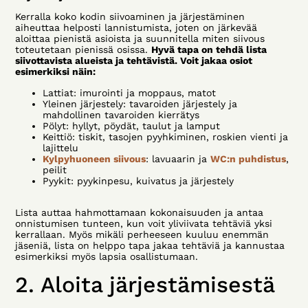
Kerralla koko kodin siivoaminen ja järjestäminen
aiheuttaa helposti lannistumista, joten on järkevää
aloittaa pienistä asioista ja suunnitella miten siivous
toteutetaan pienissä osissa.
Hyvä tapa on tehdä lista
siivottavista alueista ja tehtävistä. Voit jakaa osiot
esimerkiksi näin:
Lattiat: imurointi ja moppaus, matot
Yleinen järjestely: tavaroiden järjestely ja
mahdollinen tavaroiden kierrätys
Pölyt: hyllyt, pöydät, taulut ja lamput
Keittiö: tiskit, tasojen pyyhkiminen, roskien vienti ja
lajittelu
Kylpyhuoneen siivous
: lavuaarin ja
WC:n puhdistus
,
peilit
Pyykit: pyykinpesu, kuivatus ja järjestely
Lista auttaa hahmottamaan kokonaisuuden ja antaa
onnistumisen tunteen, kun voit yliviivata tehtäviä yksi
kerrallaan. Myös mikäli perheeseen kuuluu enemmän
jäseniä, lista on helppo tapa jakaa tehtäviä ja kannustaa
esimerkiksi myös lapsia osallistumaan.
2. Aloita järjestämisestä