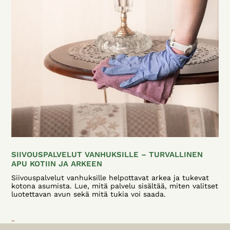
SIIVOUSPALVELUT VANHUKSILLE – TURVALLINEN
APU KOTIIN JA ARKEEN
Siivouspalvelut vanhuksille helpottavat arkea ja tukevat
kotona asumista. Lue, mitä palvelu sisältää, miten valitset
luotettavan avun sekä mitä tukia voi saada.
Lue lisää