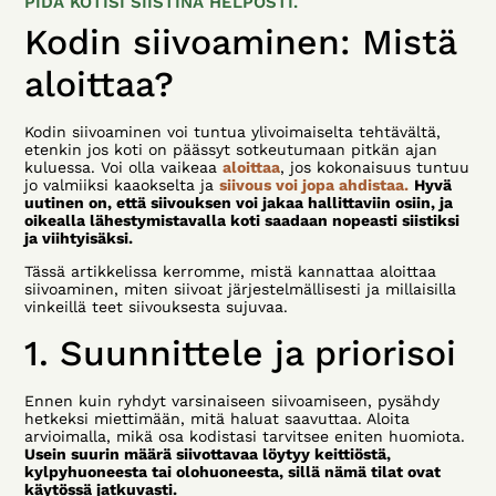
PIDÄ KOTISI SIISTINÄ HELPOSTI.
Kodin siivoaminen: Mistä
aloittaa?
Kodin siivoaminen voi tuntua ylivoimaiselta tehtävältä,
etenkin jos koti on päässyt sotkeutumaan pitkän ajan
kuluessa. Voi olla vaikeaa
aloittaa
, jos kokonaisuus tuntuu
jo valmiiksi kaaokselta ja
siivous voi jopa ahdistaa.
Hyvä
uutinen on, että siivouksen voi jakaa hallittaviin osiin, ja
oikealla lähestymistavalla koti saadaan nopeasti siistiksi
ja viihtyisäksi.
Tässä artikkelissa kerromme, mistä kannattaa aloittaa
siivoaminen, miten siivoat järjestelmällisesti ja millaisilla
vinkeillä teet siivouksesta sujuvaa.
1. Suunnittele ja priorisoi
Ennen kuin ryhdyt varsinaiseen siivoamiseen, pysähdy
hetkeksi miettimään, mitä haluat saavuttaa. Aloita
arvioimalla, mikä osa kodistasi tarvitsee eniten huomiota.
Usein suurin määrä siivottavaa löytyy keittiöstä,
kylpyhuoneesta tai olohuoneesta, sillä nämä tilat ovat
käytössä jatkuvasti.