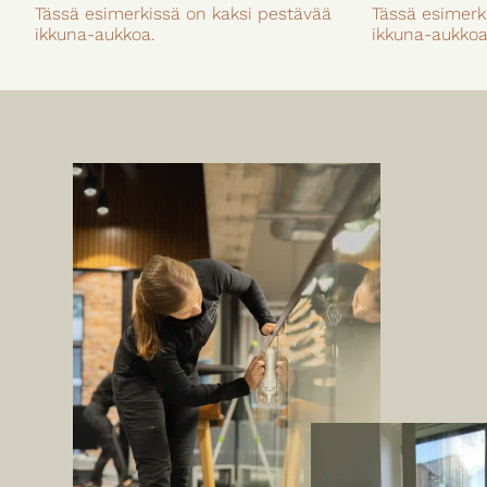
Tässä esimerkissä on kaksi pestävää
Tässä esimerk
ikkuna-aukkoa.
ikkuna-aukkoa