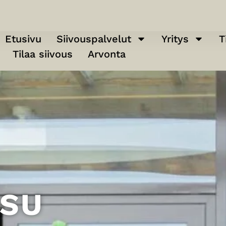
Etusivu
Siivouspalvelut
Yritys
T
Tilaa siivous
Arvonta
ESU