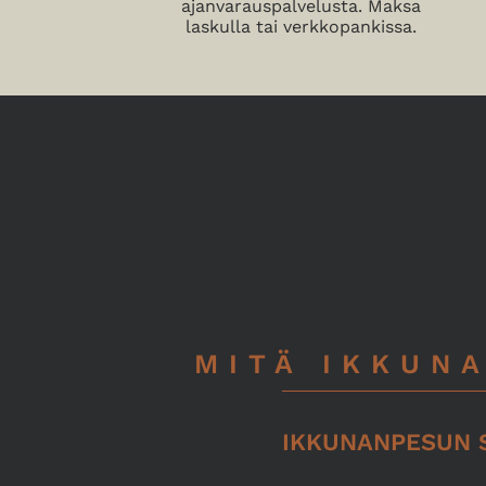
ajanvarauspalvelusta. Maksa
laskulla tai verkkopankissa.
MITÄ IKKUN
IKKUNANPESUN 