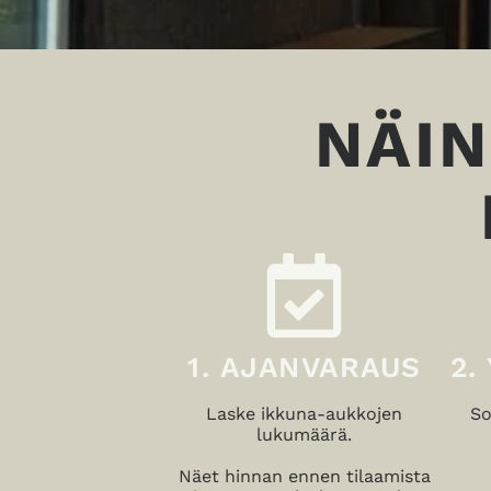
NÄIN
1. AJANVARAUS
2.
Laske ikkuna-aukkojen
So
lukumäärä.
Näet hinnan ennen tilaamista