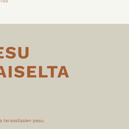
ävää
ESU
AISELTA
a terassilasien pesu.