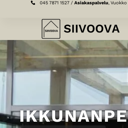
045 7871 1527 /
Asiakaspalvelu
, Vuokko
IKKUNANP