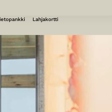
ietopankki
Lahjakortti