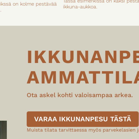
Tässä esimerkissä on kaksi pest
ikssä on kolme pestävää
ikkuna-aukkoa.
.
IKKUNANP
AMMATTIL
Ota askel kohti valoisampaa arkea.
VARAA IKKUNANPESU TÄSTÄ
Muista tilata tarvittaessa myös parvekelasien j