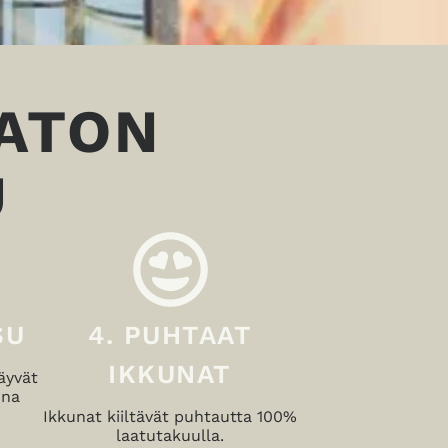
VATON
U
SU
4. PUHTAAT
IKKUNAT
äyvät
una
Ikkunat kiiltävät puhtautta 100%
laatutakuulla.