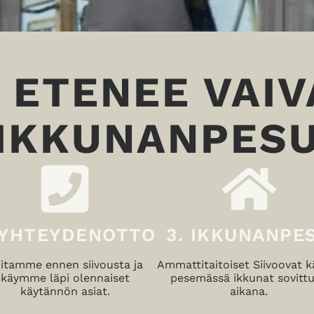
 ETENEE VAI
IKKUNANPES
 YHTEYDENOTTO
3. IKKUNANPE
itamme ennen siivousta ja
Ammattitaitoiset Siivoovat k
käymme läpi olennaiset
pesemässä ikkunat sovitt
käytännön asiat.
aikana.