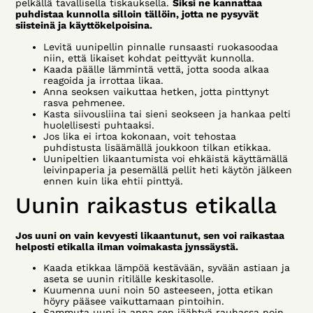
pelkällä tavallisella tiskauksella.
Siksi ne kannattaa
puhdistaa kunnolla silloin tällöin, jotta ne pysyvät
siisteinä ja käyttökelpoisina.
Levitä uunipellin pinnalle runsaasti ruokasoodaa
niin, että likaiset kohdat peittyvät kunnolla.
Kaada päälle lämmintä vettä, jotta sooda alkaa
reagoida ja irrottaa likaa.
Anna seoksen vaikuttaa hetken, jotta pinttynyt
rasva pehmenee.
Kasta siivousliina tai sieni seokseen ja hankaa pelti
huolellisesti puhtaaksi.
Jos lika ei irtoa kokonaan, voit tehostaa
puhdistusta lisäämällä joukkoon tilkan etikkaa.
Uunipeltien likaantumista voi ehkäistä käyttämällä
leivinpaperia ja pesemällä pellit heti käytön jälkeen
ennen kuin lika ehtii pinttyä.
Uunin raikastus etikalla
Jos uuni on vain kevyesti likaantunut, sen voi raikastaa
helposti etikalla ilman voimakasta jynssäystä.
Kaada etikkaa lämpöä kestävään, syvään astiaan ja
aseta se uunin ritilälle keskitasolle.
Kuumenna uuni noin 50 asteeseen, jotta etikan
höyry pääsee vaikuttamaan pintoihin.
Sammuta uuni ja anna sen jäähtyä rauhassa noin