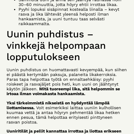
30–60 minuuttia, jotta höyry ehtii irrottaa likaa.
Pyyhi lopuksi sisäpinnat kostealla liinalla – kevyt
rasva ja lika lähtevät yleensä helposti ilman
hankaamista, ja uuni tuntuu taas selvästi
raikkaammalta.
Uunin puhdistus –
vinkkejä helpompaan
lopputulokseen
Uunin puhdistus on huomattavasti kevyempää, kun siihen
ei päästä kertymään paksuja, palaneita likakerroksia.
Paras tapa helpottaa työtä on ennaltaehkäisy: pyyhi
roiskeet ja rasvajäljet pois heti, kun uuni on jäähtynyt
käytön jälkeen.
Mitä tuoreempi lika, sitä helpommin se
irtoaa ilman voimakasta hankaamista.
Yksi tärkeimmistä nikseistä on hyödyntää lämpöä
liottamisessa.
Voit esimerkiksi laittaa uuniin kulhollisen
kuumaa vettä ja antaa höyryn pehmentää likaa hetken
ennen pesua, tämä helpottaa erityisesti pinttyneen
rasvan poistoa.
Uuniritilät ja pellit kannattaa irrottaa ja liottaa erikseen