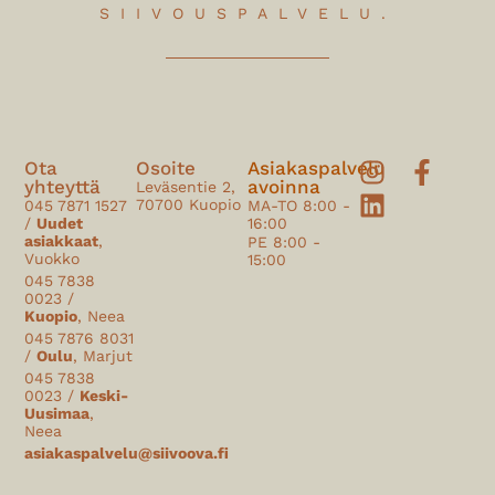
SIIVOUSPALVELU.
Ota
Osoite
Asiakaspalvelu
yhteyttä
avoinna
Leväsentie 2,
70700 Kuopio
045 7871 1527
MA-TO 8:00 -
/
Uudet
16:00
asiakkaat
,
PE 8:00 -
Vuokko
15:00
045 7838
0023 /
Kuopio
, Neea
045 7876 8031
/
Oulu
, Marjut
045 7838
0023 /
Keski-
Uusimaa
,
Neea
asiakaspalvelu@siivoova.fi