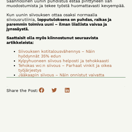
Säännöllinen uunin puhdistus estää pinttyneen lian
muodostumista ja tekee työstä huomattavasti kevyempää.
Kun uunin siivouksen ottaa osaksi normaalia
siivousrutiinia,
lopputuloksena on puhdas, raikas ja
paremmin toimiva uuni – ilman liiallista vaivaa ja
jynssäystä.
Saattaisit olla myös kiinnostunut seuraavista
artikkeleista:
Siivouksen kotitalousvähennys – Näin
hyödynnät 35% edun
Kylpyhuoneen siivous helposti ja tehokkaasti
Tehokas wc:n siivous – Parhaat vinkit ja oikea
työjärjestys
Jääkaapin siivous – Näin onnistut vaivatta
Previous
Next
Share the Post: