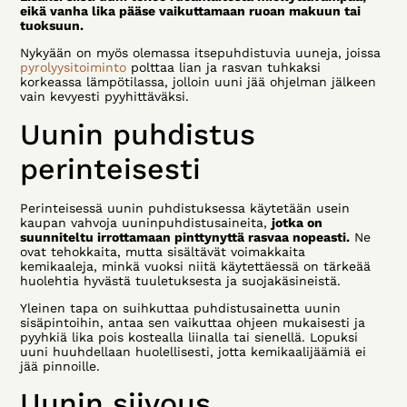
eikä vanha lika pääse vaikuttamaan ruoan makuun tai
tuoksuun.
Nykyään on myös olemassa itsepuhdistuvia uuneja, joissa
pyrolyysitoiminto
polttaa lian ja rasvan tuhkaksi
korkeassa lämpötilassa, jolloin uuni jää ohjelman jälkeen
vain kevyesti pyyhittäväksi.
Uunin puhdistus
perinteisesti
Perinteisessä uunin puhdistuksessa käytetään usein
kaupan vahvoja uuninpuhdistusaineita,
jotka on
suunniteltu irrottamaan pinttynyttä rasvaa nopeasti.
Ne
ovat tehokkaita, mutta sisältävät voimakkaita
kemikaaleja, minkä vuoksi niitä käytettäessä on tärkeää
huolehtia hyvästä tuuletuksesta ja suojakäsineistä.
Yleinen tapa on suihkuttaa puhdistusainetta uunin
sisäpintoihin, antaa sen vaikuttaa ohjeen mukaisesti ja
pyyhkiä lika pois kostealla liinalla tai sienellä. Lopuksi
uuni huuhdellaan huolellisesti, jotta kemikaalijäämiä ei
jää pinnoille.
Uunin siivous