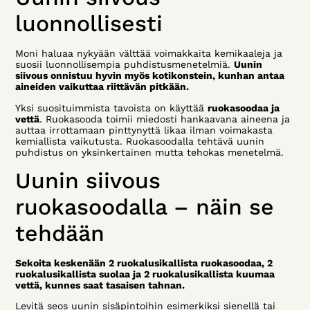
luonnollisesti
Moni haluaa nykyään välttää voimakkaita kemikaaleja ja
suosii luonnollisempia puhdistusmenetelmiä.
Uunin
siivous onnistuu hyvin myös kotikonstein, kunhan antaa
aineiden vaikuttaa riittävän pitkään.
Yksi suosituimmista tavoista on käyttää
ruokasoodaa ja
vettä
. Ruokasooda toimii miedosti hankaavana aineena ja
auttaa irrottamaan pinttynyttä likaa ilman voimakasta
kemiallista vaikutusta. Ruokasoodalla tehtävä uunin
puhdistus on yksinkertainen mutta tehokas menetelmä.
Uunin siivous
ruokasoodalla – näin se
tehdään
Sekoita keskenään 2 ruokalusikallista ruokasoodaa, 2
ruokalusikallista suolaa ja 2 ruokalusikallista kuumaa
vettä, kunnes saat tasaisen tahnan.
Levitä seos uunin sisäpintoihin esimerkiksi sienellä tai