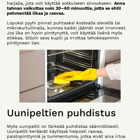
harjalla, jota voit käyttää sotkuiseen siivoukseen.
Anna
tahnan vaikuttaa noin 30–60 minuuttia, jotta se ehtii
pehmentää likaa ja rasvaa.
Lopuksi pyyhi pinnat puhtaaksi kostealla sienellä tai
mikrokuituliinalla, kunnes kaikki jäämät ovat irronneet.
Jos lika on hyvin pinttynyttä, voit käyttää lisänä myös
etikkaa. Silloin seos kuplii ja irrottaa tehokkaammin
pinttyneen lian.
Uunipeltien puhdistus
Myös uunipellit on tärkeää puhdistaa säännöllisesti.
Uunipellit keräävät käytössä helposti rasvaa,
paistopinttymiä ja tummentumia, jotka eivät aina irtoa