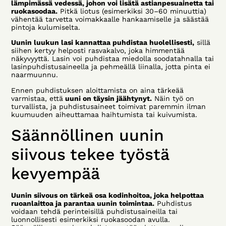
lämpimässä vedessä, johon voi lisätä astianpesuainetta tai
ruokasoodaa.
Pitkä liotus (esimerkiksi 30–60 minuuttia)
vähentää tarvetta voimakkaalle hankaamiselle ja säästää
pintoja kulumiselta.
Uunin luukun lasi kannattaa puhdistaa huolellisesti,
sillä
siihen kertyy helposti rasvakalvo, joka himmentää
näkyvyyttä. Lasin voi puhdistaa miedolla soodatah­nalla tai
lasinpuhdistusaineella ja pehmeällä liinalla, jotta pinta ei
naarmuunnu.
Ennen puhdistuksen aloittamista on aina tärkeää
varmistaa, että
uuni on täysin jäähtynyt.
Näin työ on
turvallista, ja puhdistusaineet toimivat paremmin ilman
kuumuuden aiheuttamaa haihtumista tai kuivumista.
Säännöllinen uunin
siivous tekee työstä
kevyempää
Uunin siivous on tärkeä osa kodinhoitoa, joka helpottaa
ruoanlaittoa ja parantaa uunin toimintaa.
Puhdistus
voidaan tehdä perinteisillä puhdistusaineilla tai
luonnollisesti esimerkiksi ruokasoodan avulla.