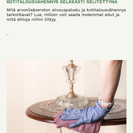
KOTITALOUSVÄHENNYS SELKEÄSTI SELITETTYNÄ
Mitä arvonlisäveroton siivouspalvelu ja kotitalousvähennys
tarkoittavat? Lue, milloin voit saada molemmat edut ja
mitä ehtoja niihin liittyy.
Lue lisää