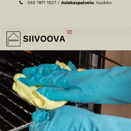
045 7871 1527 /
Asiakaspalvelu
, Vuokko