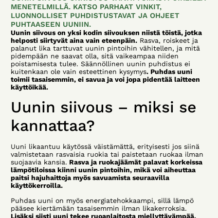
MENETELMILLÄ. KATSO PARHAAT VINKIT,
LUONNOLLISET PUHDISTUSTAVAT JA OHJEET
PUHTAASEEN UUNIIN.
Uunin siivous on yksi kodin siivouksen niistä töistä, jotka
helposti siirtyvät aina vain eteenpäin.
Rasva, roiskeet ja
palanut lika tarttuvat uunin pintoihin vähitellen, ja mitä
pidempään ne saavat olla, sitä vaikeampaa niiden
poistamisesta tulee. Säännöllinen uunin puhdistus ei
kuitenkaan ole vain esteettinen kysymys
. Puhdas uuni
toimii tasaisemmin, ei savua ja voi jopa pidentää laitteen
käyttöikää.
Uunin siivous – miksi se
kannattaa?
Uuni likaantuu käytössä väistämättä, erityisesti jos siinä
valmistetaan rasvaisia ruokia tai paistetaan ruokaa ilman
suojaavia kansia.
Rasva ja ruokajäämät palavat korkeissa
lämpötiloissa kiinni uunin pintoihin, mikä voi aiheuttaa
paitsi hajuhaittoja myös savuamista seuraavilla
käyttökerroilla.
Puhdas uuni on myös energiatehokkaampi, sillä lämpö
pääsee kiertämään tasaisemmin ilman likakerroksia.
Lisäksi siisti uuni tekee ruoanlaitosta miellyttävämpää,