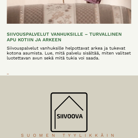
SIIVOUSPALVELUT VANHUKSILLE – TURVALLINEN
APU KOTIIN JA ARKEEN
Siivouspalvelut vanhuksille helpottavat arkea ja tukevat
kotona asumista. Lue, mitä palvelu sisältää, miten valitset
luotettavan avun sekä mitä tukia voi saada.
Lue lisää
SUOMEN TYYLIKKÄIN