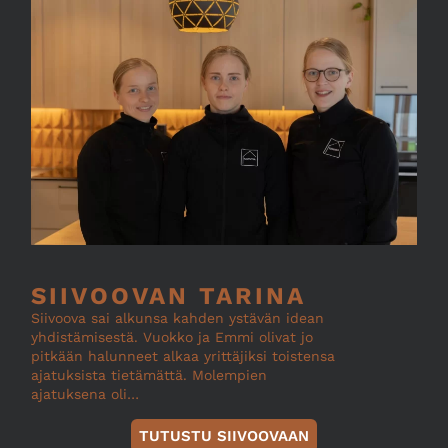
SIIVOOVAN TARINA
Siivoova sai alkunsa kahden ystävän idean
yhdistämisestä. Vuokko ja Emmi olivat jo
pitkään halunneet alkaa yrittäjiksi toistensa
ajatuksista tietämättä. Molempien
ajatuksena oli…
TUTUSTU SIIVOOVAAN