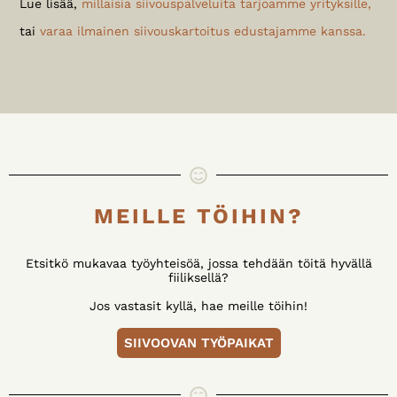
Lue lisää,
millaisia siivouspalveluita tarjoamme yrityksille,
tai
varaa ilmainen siivouskartoitus edustajamme kanssa.
MEILLE TÖIHIN?
Etsitkö mukavaa työyhteisöä, jossa tehdään töitä hyvällä
fiiliksellä?
Jos vastasit kyllä, hae meille töihin!
SIIVOOVAN TYÖPAIKAT