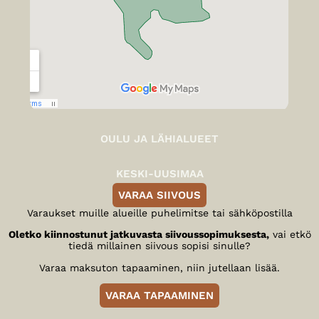
OULU JA LÄHIALUEET
KESKI-UUSIMAA
VARAA SIIVOUS
Varaukset muille alueille puhelimitse tai sähköpostilla
Oletko kiinnostunut jatkuvasta siivoussopimuksesta,
vai etkö
tiedä millainen siivous sopisi sinulle?
Varaa maksuton tapaaminen, niin jutellaan lisää.
VARAA TAPAAMINEN