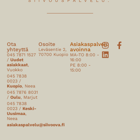
SIIVOUSPALVELU.
Ota
Osoite
Asiakaspalvelu
yhteyttä
avoinna
Leväsentie 2,
70700 Kuopio
045 7871 1527
MA-TO 8:00 -
/
Uudet
16:00
asiakkaat
,
PE 8:00 -
Vuokko
15:00
045 7838
0023 /
Kuopio
, Neea
045 7876 8031
/
Oulu
, Marjut
045 7838
0023 /
Keski-
Uusimaa
,
Neea
asiakaspalvelu@siivoova.fi