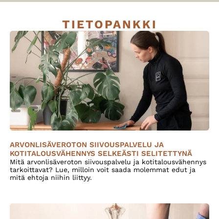
TIETOPANKKI
ARVONLISÄVEROTON SIIVOUSPALVELU JA
KOTITALOUSVÄHENNYS SELKEÄSTI SELITETTYNÄ
Mitä arvonlisäveroton siivouspalvelu ja kotitalousvähennys
tarkoittavat? Lue, milloin voit saada molemmat edut ja
mitä ehtoja niihin liittyy.