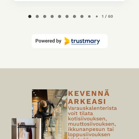
Page
1 / 60
1
of
60
KEVENNÄ
ARKEASI
Varauskalenterista
voit tilata
kotisiivouksen,
muuttosiivouksen,
ikkunanpesun tai
loppusiivouksen