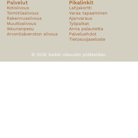
Palvelut
Pikalinkit
Kotisiivous
Lahjakortti
Toimitilasiivous
Varaa tapaaminen
Rakennussiivous
Ajanvaraus
Muuttosiivous
Työpaikat
Ikkunanpesu
Anna palautetta
Arvonlisäveroton siivous
Palveluehdot
Tietosuojaseloste
© 2026 Kaikki oikeudet pidätetään.