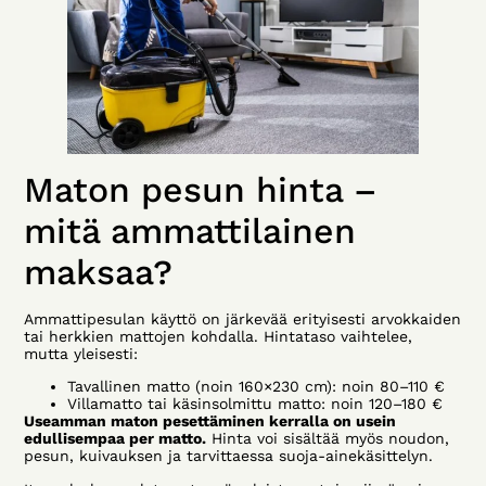
Maton pesun hinta –
mitä ammattilainen
maksaa?
Ammattipesulan käyttö on järkevää erityisesti arvokkaiden
tai herkkien mattojen kohdalla. Hintataso vaihtelee,
mutta yleisesti:
Tavallinen matto (noin 160×230 cm): noin 80–110 €
Villamatto tai käsinsolmittu matto: noin 120–180 €
Useamman maton pesettäminen kerralla on usein
edullisempaa per matto.
Hinta voi sisältää myös noudon,
pesun, kuivauksen ja tarvittaessa suoja-ainekäsittelyn.