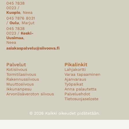
045 7838
0023 /
Kuopio
, Neea
045 7876 8031
/
Oulu
, Marjut
045 7838
0023 /
Keski-
Uusimaa
,
Neea
asiakaspalvelu@siivoova.fi
Palvelut
Pikalinkit
Kotisiivous
Lahjakortti
Toimitilasiivous
Varaa tapaaminen
Rakennussiivous
Ajanvaraus
Muuttosiivous
Työpaikat
Ikkunanpesu
Anna palautetta
Arvonlisäveroton siivous
Palveluehdot
Tietosuojaseloste
© 2026 Kaikki oikeudet pidätetään.