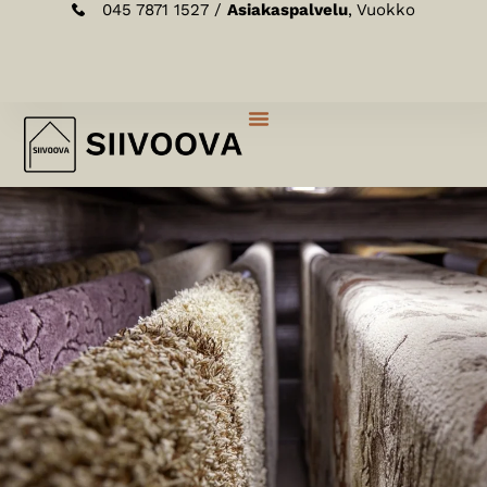
045 7871 1527 /
Asiakaspalvelu
, Vuokko