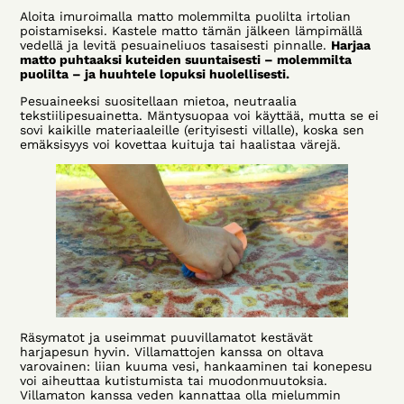
Aloita imuroimalla matto molemmilta puolilta irtolian
poistamiseksi. Kastele matto tämän jälkeen lämpimällä
vedellä ja levitä pesuaineliuos tasaisesti pinnalle.
Harjaa
matto puhtaaksi kuteiden suuntaisesti – molemmilta
puolilta – ja huuhtele lopuksi huolellisesti.
Pesuaineeksi suositellaan mietoa, neutraalia
tekstiilipesuainetta. Mäntysuopaa voi käyttää, mutta se ei
sovi kaikille materiaaleille (erityisesti villalle), koska sen
emäksisyys voi kovettaa kuituja tai haalistaa värejä.
Räsymatot ja useimmat puuvillamatot kestävät
harjapesun hyvin. Villamattojen kanssa on oltava
varovainen: liian kuuma vesi, hankaaminen tai konepesu
voi aiheuttaa kutistumista tai muodonmuutoksia.
Villamaton kanssa veden kannattaa olla mielummin