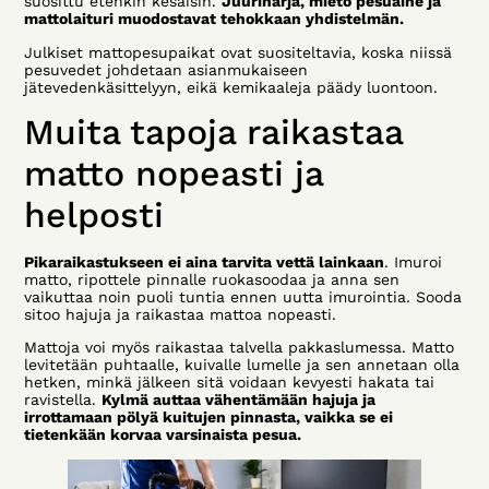
suosittu etenkin kesäisin.
Juuriharja, mieto pesuaine ja
mattolaituri muodostavat tehokkaan yhdistelmän.
Julkiset mattopesupaikat ovat suositeltavia, koska niissä
pesuvedet johdetaan asianmukaiseen
jätevedenkäsittelyyn, eikä kemikaaleja päädy luontoon.
Muita tapoja raikastaa
matto nopeasti ja
helposti
Pikaraikastukseen ei aina tarvita vettä lainkaan
. Imuroi
matto, ripottele pinnalle ruokasoodaa ja anna sen
vaikuttaa noin puoli tuntia ennen uutta imurointia. Sooda
sitoo hajuja ja raikastaa mattoa nopeasti.
Mattoja voi myös raikastaa talvella pakkaslumessa. Matto
levitetään puhtaalle, kuivalle lumelle ja sen annetaan olla
hetken, minkä jälkeen sitä voidaan kevyesti hakata tai
ravistella.
Kylmä auttaa vähentämään hajuja ja
irrottamaan pölyä kuitujen pinnasta, vaikka se ei
tietenkään korvaa varsinaista pesua.