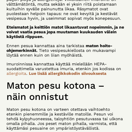
välttämätöntä, mutta sekään ei yksin riitä poistamaan
kuituihin syvälle painunutta likaa. Räsymatot ovat
puolestaan helpoin tapaus: ne ovat kevyitä ja kestävät
vesipesua hyvin, ja useimmat sopivat myös konepesuun.
Eteismatot ja keittiön matot likaantuvat nopeimmin, ja ne
voivat vaatia pesua jopa muutaman kuukauden välein
käytöstä riippuen.
Ennen pesua kannattaa aina tarkistaa
maton hoito-
ohjemerkinnät.
Tieto vesipesukiellosta on mukavampi
löytää ennen kuin on liian myöhäistä.
Imuroinnissa kannattaa käyttää mielellään HEPA-
suodattimella varustettua imuria, etenkin jos kodissa on
allergioita
.
Lue lisää allergikkokodin siivouksesta
Maton pesu kotona –
näin onnistut
Maton pesu kotona on varteen otettava vaihtoehto
etenkin pienemmille ja kestäville matoille. Pesun voi
tehdä kylpyhuoneessa, taloyhtiön pesutuvassa tai ulkona
omalla pihalla. Jos peset maton pihalla, varmista, että
käyttämäsi pesuaine on ympäristöystävällistä.