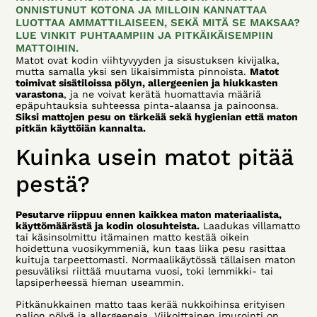
ONNISTUNUT KOTONA JA MILLOIN KANNATTAA
LUOTTAA AMMATTILAISEEN, SEKÄ MITÄ SE MAKSAA?
LUE VINKIT PUHTAAMPIIN JA PITKÄIKÄISEMPIIN
MATTOIHIN.
Matot ovat kodin viihtyvyyden ja sisustuksen kivijalka,
mutta samalla yksi sen likaisimmista pinnoista.
Matot
toimivat sisätiloissa pölyn, allergeenien ja hiukkasten
varastona
, ja ne voivat kerätä huomattavia määriä
epäpuhtauksia suhteessa pinta-alaansa ja painoonsa.
Siksi mattojen pesu on tärkeää sekä hygienian että maton
pitkän käyttöiän kannalta.
Kuinka usein matot pitää
pestä?
Pesutarve riippuu ennen kaikkea maton materiaalista,
käyttömäärästä ja kodin olosuhteista.
Laadukas villamatto
tai käsinsolmittu itämainen matto kestää oikein
hoidettuna vuosikymmeniä, kun taas liika pesu rasittaa
kuituja tarpeettomasti. Normaalikäytössä tällaisen maton
pesuväliksi riittää muutama vuosi, toki lemmikki- tai
lapsiperheessä hieman useammin.
Pitkänukkainen matto taas kerää nukkoihinsa erityisen
paljon pölyä ja allergeeneja. Viikoittainen imurointi on