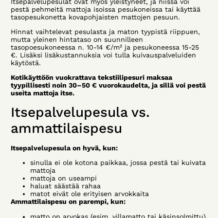
Itsepalvelupesulat ovat myös yleistyneet, ja niissä voi
pestä pehmeitä mattoja isoissa pesukoneissa tai käyttää
tasopesukonetta kovapohjaisten mattojen pesuun.
Hinnat vaihtelevat pesulasta ja maton tyypistä riippuen,
mutta yleinen hintataso on suunnilleen
tasopoesukoneessa n. 10-14 €/m² ja pesukoneessa 15-25
€. Lisäksi lisäkustannuksia voi tulla kuivauspalveluiden
käytöstä.
Kotikäyttöön vuokrattava tekstiilipesuri maksaa
tyypillisesti noin 30–50 € vuorokaudelta, ja sillä voi pestä
useita mattoja itse.
Itsepalvelupesula vs.
ammattilaispesu
Itsepalvelupesula on hyvä, kun:
sinulla ei ole kotona paikkaa, jossa pestä tai kuivata
mattoja
mattoja on useampi
haluat säästää rahaa
matot eivät ole erityisen arvokkaita
Ammattilaispesu on parempi, kun:
matto on arvokas (esim. villamatto tai käsinsolmittu)