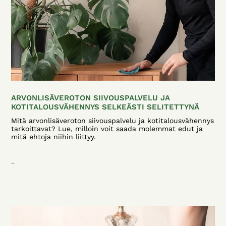
ARVONLISÄVEROTON SIIVOUSPALVELU JA
KOTITALOUSVÄHENNYS SELKEÄSTI SELITETTYNÄ
Mitä arvonlisäveroton siivouspalvelu ja kotitalousvähennys
tarkoittavat? Lue, milloin voit saada molemmat edut ja
mitä ehtoja niihin liittyy.
Lue lisää