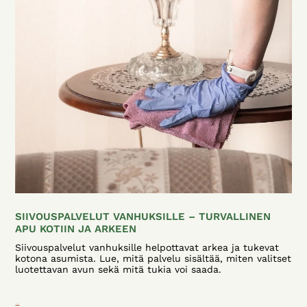
SIIVOUSPALVELUT VANHUKSILLE – TURVALLINEN
APU KOTIIN JA ARKEEN
Siivouspalvelut vanhuksille helpottavat arkea ja tukevat
kotona asumista. Lue, mitä palvelu sisältää, miten valitset
luotettavan avun sekä mitä tukia voi saada.
Lue lisää