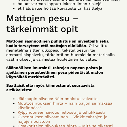
haluat varman lopputuloksen ilman riskejä
et halua itse hoitaa kuivausta tai käsittelyä
Mattojen pesu –
tärkeimmät opit
Mattojen säännöllinen puhdistus on investointi sekä
kodin terveyteen että mattojen elinikään
. Oli valittu
menetelmä sitten ulkopesu, tekstiilipesuri tai
ammattilaispalvelu, tärkeintä on huomioida materiaalin
vaatimukset ja varmistaa huolellinen kuivatus.
Säännöllisen imurointi, tahrojen nopean poisto ja
ajoittainen perusteellinen pesu pidentävät maton
käyttöikää merkittävästi.
Saattaisit olla myös kiinnostunut seuraavista
artikkeleista:
Jääkaapin siivous: Näin onnistut vaivatta
Muuttosiivouksen hinta – näin paljon se maksaa
käytännössä
Kylpyhuoneen siivous helposti ja tehokkaasti
Oksennuksen siivoaminen – Vinkit tahrojen ja
hajujen poistoon
Omakotitalon siivouksen hinta – Mitä se oikeasti