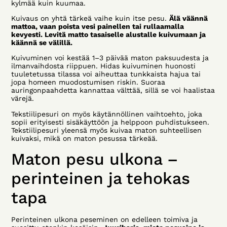
kylmää kuin kuumaa.
Kuivaus on yhtä tärkeä vaihe kuin itse pesu.
Älä väännä
mattoa, vaan poista vesi painellen tai rullaamalla
kevyesti. Levitä matto tasaiselle alustalle kuivumaan ja
käännä se välillä.
Kuivuminen voi kestää 1–3 päivää maton paksuudesta ja
ilmanvaihdosta riippuen. Hidas kuivuminen huonosti
tuuletetussa tilassa voi aiheuttaa tunkkaista hajua tai
jopa homeen muodostumisen riskin. Suoraa
auringonpaahdetta kannattaa välttää, sillä se voi haalistaa
värejä.
Tekstiilipesuri on myös käytännöllinen vaihtoehto, joka
sopii erityisesti sisäkäyttöön ja helppoon puhdistukseen.
Tekstiilipesuri yleensä myös kuivaa maton suhteellisen
kuivaksi, mikä on maton pesussa tärkeää.
Maton pesu ulkona –
perinteinen ja tehokas
tapa
Perinteinen ulkona peseminen on edelleen toimiva ja