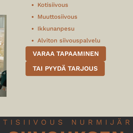
Kotisiivous
Muuttosiivous
Ikkunanpesu
Alviton siivouspalvelu
VARAA TAPAAMINEN
TAI PYYDÄ TARJOUS
OTISIIVOUS NURMIJÄR