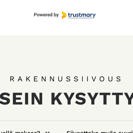
RAKENNUSSIIVOUS
SEIN KYSYTT
rvellä maksaa?
Siivoatteko myös suuri