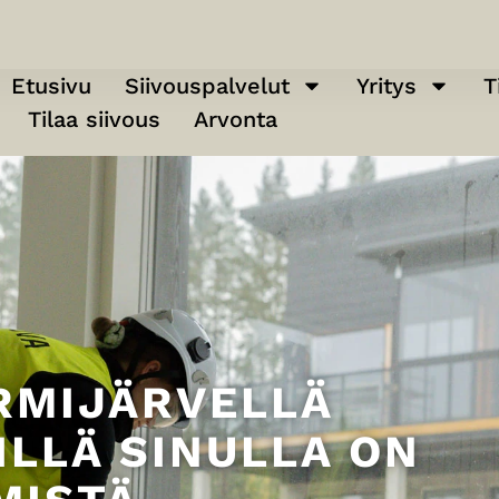
Etusivu
Siivouspalvelut
Yritys
T
Tilaa siivous
Arvonta
RMIJÄRVELLÄ
ILLÄ SINULLA ON