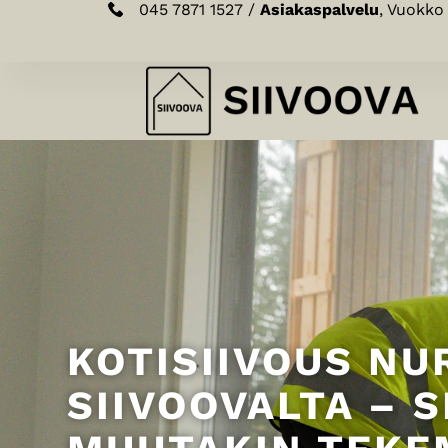
045 7871 1527 /
Asiakaspalvelu
, Vuokko
KOTISIIVOUS NU
SIIVOOVALTA – S