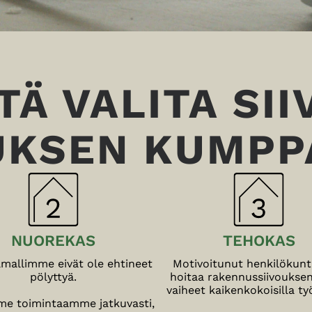
TÄ VALITA SI
UKSEN KUMPP
NUOREKAS
TEHOKAS
mallimme eivät ole ehtineet
Motivoitunut henkilöku
pölyttyä.
hoitaa rakennussiivouksen
vaiheet kaikenkokoisilla ty
e toimintaamme jatkuvasti,