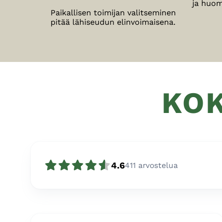
ja huom
Paikallisen toimijan valitseminen
pitää lähiseudun elinvoimaisena.
KOK
4.6
411
arvostelua