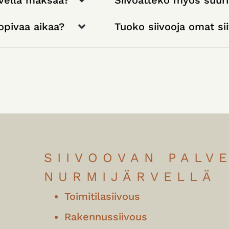
opivaa aikaa?
Tuoko siivooja omat si
SIIVOOVAN PALV
NURMIJÄRVELLÄ
Toimitilasiivous
Rakennussiivous