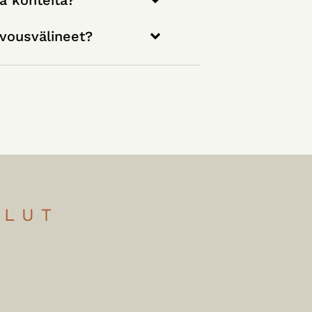
ivousvälineet?
ELUT