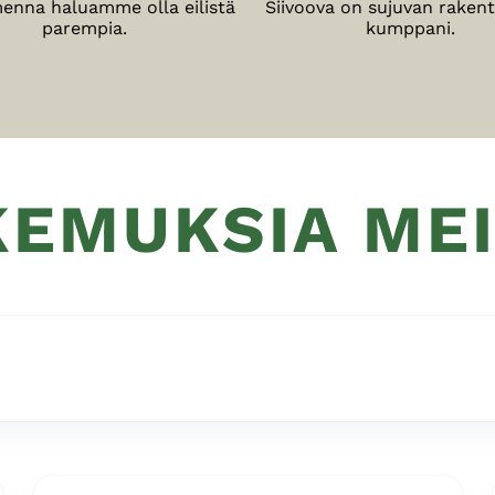
enna haluamme olla eilistä
Siivoova on sujuvan raken
parempia.
kumppani.
EMUKSIA ME