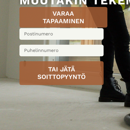
MUUTAKIN TEKE
VARAA
TAPAAMINEN
TAI JÄTÄ
SOITTOPYYNTÖ