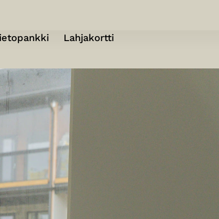
ietopankki
Lahjakortti