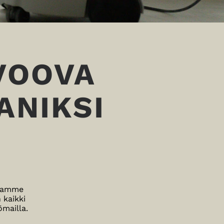
IVOOVA
ANIKSI
ntamme
 kaikki
ömailla.