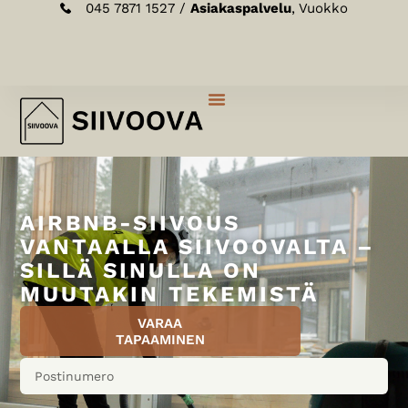
045 7871 1527 /
Asiakaspalvelu
, Vuokko
AIRBNB-SIIVOUS
VANTAALLA SIIVOOVALTA –
SILLÄ SINULLA ON
MUUTAKIN TEKEMISTÄ
VARAA
TAPAAMINEN