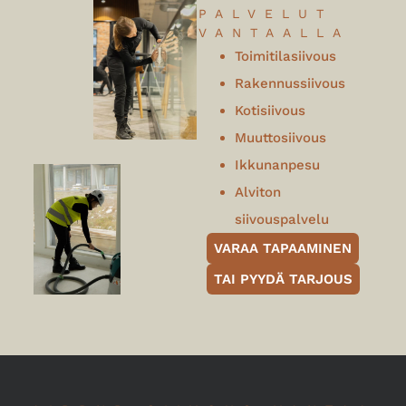
PALVELUT
VANTAALLA
Toimitilasiivous
Rakennussiivous
Kotisiivous
Muuttosiivous
Ikkunanpesu
Alviton
siivouspalvelu
VARAA TAPAAMINEN
TAI PYYDÄ TARJOUS