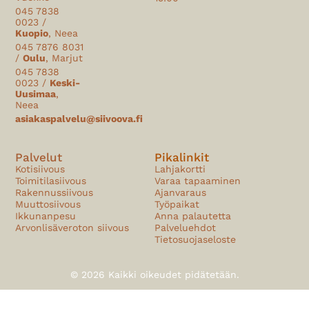
045 7838
0023 /
Kuopio
, Neea
045 7876 8031
/
Oulu
, Marjut
045 7838
0023 /
Keski-
Uusimaa
,
Neea
asiakaspalvelu@siivoova.fi
Palvelut
Pikalinkit
Kotisiivous
Lahjakortti
Toimitilasiivous
Varaa tapaaminen
Rakennussiivous
Ajanvaraus
Muuttosiivous
Työpaikat
Ikkunanpesu
Anna palautetta
Arvonlisäveroton siivous
Palveluehdot
Tietosuojaseloste
© 2026 Kaikki oikeudet pidätetään.